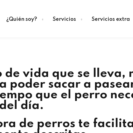
¿Quién soy?
Servicios
Servicios extra
Sign in
Sign up
o de vida que se lleva,
Sign in
a poder sacar a pasear
Don’t have an account?
Sign up
iempo que el perro nec
del día.
a de perros te facilita