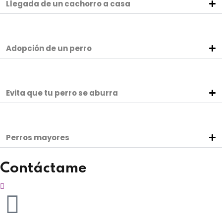
Llegada de un cachorro a casa
Sign up
nina (cerrada
Already have an account?
Sign in
te)
Adopción de un perro
Evita que tu perro se aburra
Perros mayores
ivas
o. Terapias
Contáctame