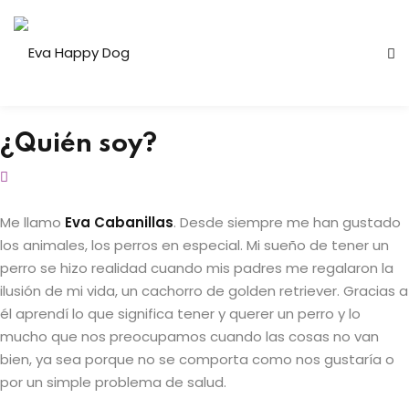
Sign in
Sign up
Sign in
Don’t have an account?
Sign up
¿Quién soy?
Me llamo
Eva Cabanillas
. Desde siempre me han gustado
los animales, los perros en especial. Mi sueño de tener un
diestramiento canino
perro se hizo realidad cuando mis padres me regalaron la
ilusión de mi vida, un cachorro de golden retriever. Gracias a
dificación de
él aprendí lo que significa tener y querer un perro y lo
Lost your password?
Remember me
mucho que nos preocupamos cuando las cosas no van
bien, ya sea porque no se comporta como nos gustaría o
les
por un simple problema de salud.