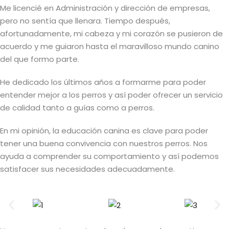
Me licencié en Administración y dirección de empresas,
Sign up
nina (cerrada
pero no sentía que llenara. Tiempo después,
Already have an account?
Sign in
te)
afortunadamente, mi cabeza y mi corazón se pusieron de
acuerdo y me guiaron hasta el maravilloso mundo canino
del que formo parte.
He dedicado los últimos años a formarme para poder
entender mejor a los perros y así poder ofrecer un servicio
de calidad tanto a guías como a perros.
En mi opinión, la educación canina es clave para poder
ivas
tener una buena convivencia con nuestros perros. Nos
ayuda a comprender su comportamiento y así podemos
o. Terapias
satisfacer sus necesidades adecuadamente.