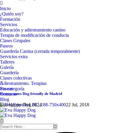
Inicio
¿Quién soy?
Formación
Servicios
Educación y adiestramiento canino
Terapia de modificación de conducta
Clases Grupales
Paseos
Guardería Canina (cerrada temporalmente)
Servicios extra
Talleres
Galería
Guardería
Clases colectivas
Adiestramiento. Terapias
Paseos
Sin categoría
Contacto
Restaurantes Dog friendly de Madrid
Blog
Eva Happy Dog 2024
22 Jul, 2018