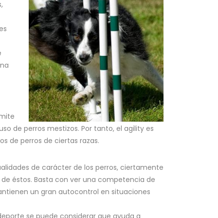
,
es
e
una
rmite
uso de perros mestizos. Por tanto, el agility es
os de perros de ciertas razas.
ualidades de carácter de los perros, ciertamente
l de éstos. Basta con ver una competencia de
antienen un gran autocontrol en situaciones
 deporte se puede considerar que ayuda a