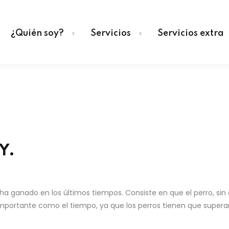
¿Quién soy?
Servicios
Servicios extra
Sign in
Sign up
Sign in
Y.
Don’t have an account?
Sign up
ha ganado en los últimos tiempos. Consiste en que el perro, sin c
 importante como el tiempo, ya que los perros tienen que supera