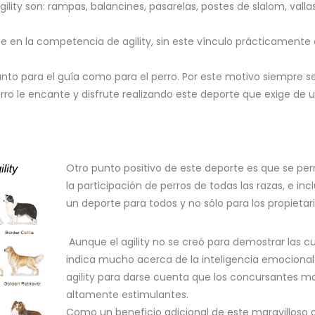
ity son: rampas, balancines, pasarelas, postes de slalom, vallas
te en la competencia de agility, sin este vínculo prácticamente 
Lost your password?
Remember me
tanto para el guía como para el perro. Por este motivo siempre s
perro le encante y disfrute realizando este deporte que exige de 
Sign up
Otro punto positivo de este deporte es que se pe
Already have an account?
Sign in
la participación de perros de todas las razas, e incl
un deporte para todos y no sólo para los propietari
Aunque el agility no se creó para demostrar las c
indica mucho acerca de la inteligencia emociona
agility para darse cuenta que los concursantes m
altamente estimulantes.
Como un beneficio adicional de este maravilloso