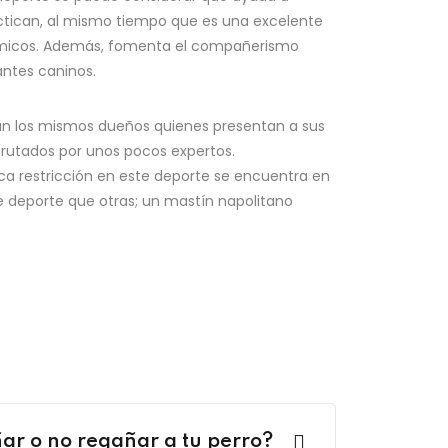
actican, al mismo tiempo que es una excelente
námicos. Además, fomenta el compañerismo
antes caninos.
ean los mismos dueños quienes presentan a sus
sfrutados por unos pocos expertos.
nica restricción en este deporte se encuentra en
te deporte que otras; un mastín napolitano
ar o no regañar a tu perro?